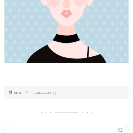
HOME
doodleFaceF1 (3)